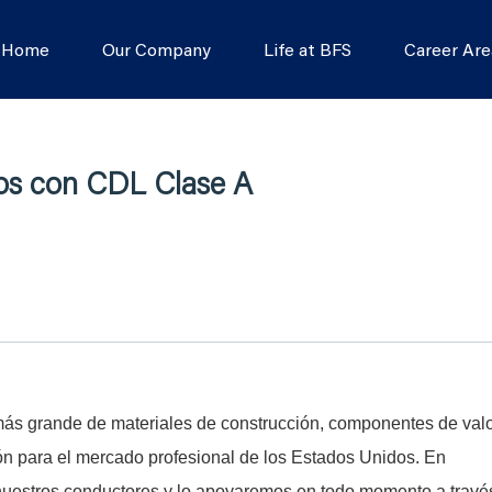
s Home
Our Company
Life at BFS
Career Are
os con CDL Clase A
s grande de materiales de construcción, componentes de val
ón para el mercado profesional de los Estados Unidos. En
 nuestros conductores y lo apoyaremos en todo momento a travé