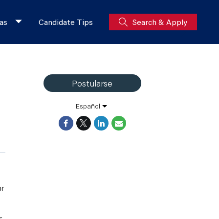
as
Candidate Tips
Search & Apply
Postularse
Español
or
s