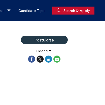
as
Candidate Tips
Search & Apply
Postularse
Español