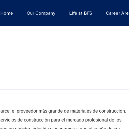
s Home
Our Company
Life at BFS
Career Are
Source, el proveedor más grande de materiales de construcción,
rvicios de construcción para el mercado profesional de los
no en nuestra industria y ayudamos a que el sueño de ser