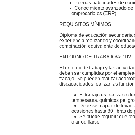
Buenas habilidades de comun
Conocimiento avanzado de Mi
empresariales (ERP)
REQUISITOS MÍNIMOS
Diploma de educación secundaria o
experiencia realizando y coordinan
combinación equivalente de educac
ENTORNO DE TRABAJO/ACTIVID
El entorno de trabajo y las activid
deben ser cumplidas por el emplead
trabajo. Se pueden realizar acomod
discapacidades realizar las funcio
El trabajo es realizado de
temperatura, químicos peligro
Debe ser capaz de levanta
ocasiones hasta 80 libras de 
Se puede requerir que real
o arrodillarse.