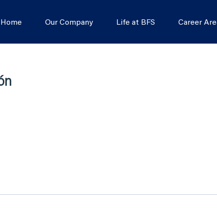
s Home
Our Company
Life at BFS
Career Are
ón