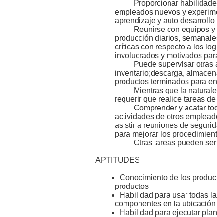
Proporcionar habilidade
empleados nuevos y experime
aprendizaje y auto desarrollo
Reunirse con equipos y t
producción diarios, semanales
críticas con respecto a los l
involucrados y motivados para
Puede supervisar otras 
inventario;descarga, almacen
productos terminados para en
Mientras que la naturale
requerir que realice tareas 
Comprender y acatar tod
actividades de otros emplead
asistir a reuniones de segur
para mejorar los proce
Otras tareas pueden ser
APTITUDES
Conocimiento de los product
productos
Habilidad para usar todas l
componentes en la ubicación
Habilidad para ejecutar plan