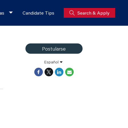
as
Candidate Tips
Search & Apply
Postularse
Español