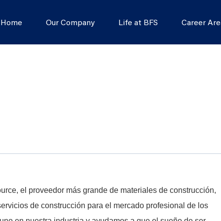
s Home
Our Company
Life at BFS
Career Are
Source, el proveedor más grande de materiales de construcción,
rvicios de construcción para el mercado profesional de los
no en nuestra industria y ayudamos a que el sueño de ser