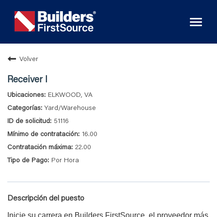
Toggl
naviga
Volver
Receiver I
ELKWOOD, VA
Yard/Warehouse
51116
16.00
22.00
Por Hora
Descripción del puesto
Inicie su carrera en Builders FirstSource, el proveedor más