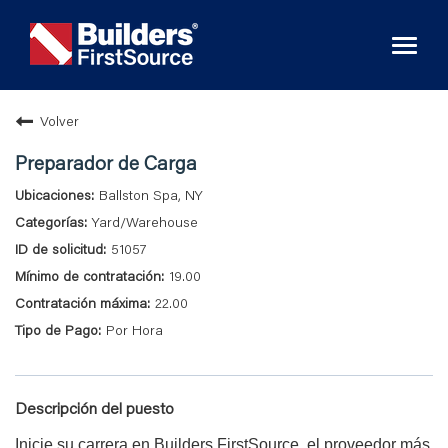
Toggl
naviga
Volver
Preparador de Carga
Ballston Spa, NY
Yard/Warehouse
51057
19.00
22.00
Por Hora
Descripción del puesto
Inicie su carrera en Builders FirstSource, el proveedor más