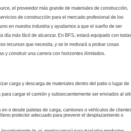
Source, el proveedor más grande de materiales de construcción,
rvicios de construcción para el mercado profesional de los
no en nuestra industria y ayudamos a que el sueño de ser
da día más fácil de alcanzar. En BFS, estará equipado con toda
 los recursos que necesita, y se le motivará a probar cosas
s y construir una carrera con horizontes ilimitados.
izar carga y descarga de materiales dentro del patio o lugar de
para cargar el camión y subsecuentemente ser enviados al sit
 en o desde paletas de carga, camiones o vehículos de cliente
 relleno protector adecuado para prevenir el desplazamiento o
levantamiento (p. ej. montacargas) para trasladar productos,