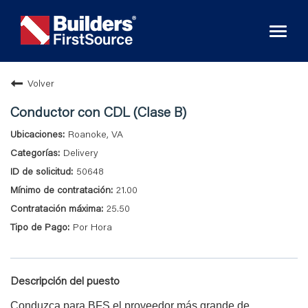
Toggl
naviga
Volver
Conductor con CDL (Clase B)
Roanoke, VA
Delivery
50648
21.00
25.50
Por Hora
Descripción del puesto
Conduzca para BFS,el proveedor más grande de