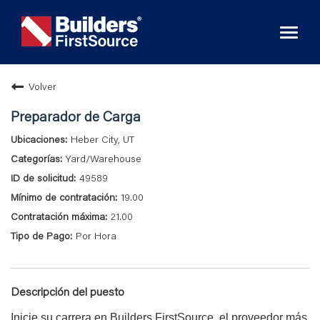
Toggl
naviga
Volver
Preparador de Carga
Heber City, UT
Yard/Warehouse
49589
19.00
21.00
Por Hora
Descripción del puesto
Inicie su carrera en Builders FirstSource, el proveedor más