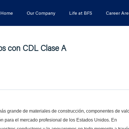
s Home
Our Company
Life at BFS
Career Are
os con CDL Clase A
s grande de materiales de construcción, componentes de val
ón para el mercado profesional de los Estados Unidos. En
 nuestros conductores y lo apoyaremos en todo momento a travé