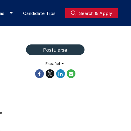
as
Candidate Tips
Search & Apply
Postularse
Español
or
s