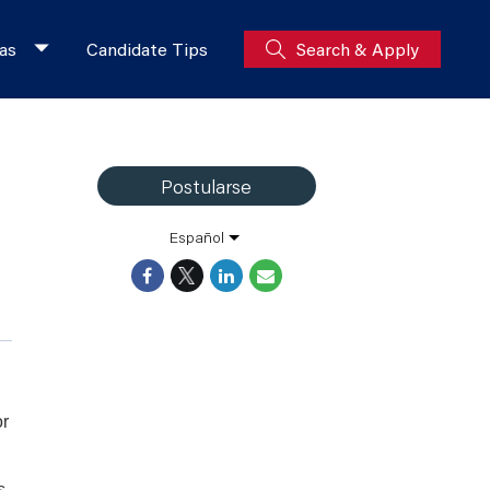
as
Candidate Tips
Search & Apply
Postularse
Español
or
s