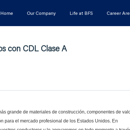
s Home
Our Company
Life at BFS
Career Are
os con CDL Clase A
s grande de materiales de construcción, componentes de val
ón para el mercado profesional de los Estados Unidos. En
 nuestros conductores y lo apoyaremos en todo momento a travé