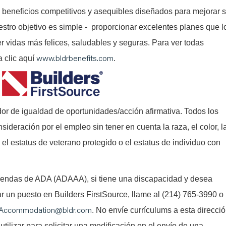
 beneficios competitivos y asequibles diseñados para mejorar 
estro objetivo es simple - proporcionar excelentes planes que l
er vidas más felices, saludables y seguras. Para ver todas
www.bldrbenefits.com
a clic aquí
.
or de igualdad de oportunidades/acción afirmativa. Todos los
nsideración por el empleo sin tener en cuenta la raza, el color, l
l, el estatus de veterano protegido o el estatus de individuo con
iendas de ADA (ADAAA), si tiene una discapacidad y desea
tar un puesto en Builders FirstSource, llame al (214) 765-3990 o
Accommodation@bldr.com
. No envíe currículums a esta direcci
utilizar para solicitar una modificación en el envío de una