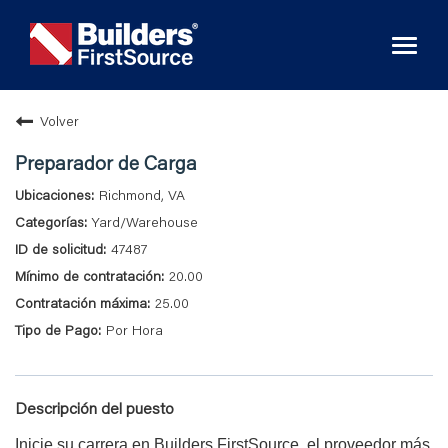
Toggl
naviga
Volver
Preparador de Carga
Richmond, VA
Yard/Warehouse
47487
20.00
25.00
Por Hora
Descripción del puesto
Inicie su carrera en Builders FirstSource, el proveedor más