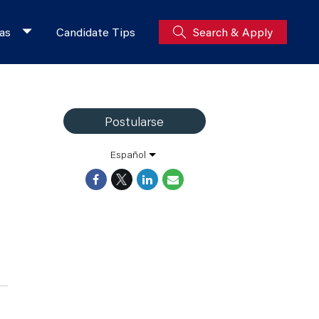
as
Candidate Tips
Search & Apply
Postularse
Español